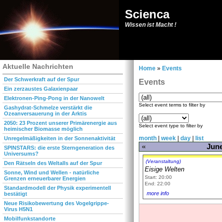
Scienca
Wissen ist Macht !
Aktuelle Nachrichten
Home
»
Events
Der Schwerkraft auf der Spur
Events
Ein zerzaustes Galaxienpaar
Elektronen-Ping-Pong in der Nanowelt
Select event terms to filter by
Gashydrat-Schmelze verstärkt die
Ozeanversauerung in der Arktis
2050: 23 Prozent unserer Primärenergie aus
Select event type to filter by
heimischer Biomasse möglich
month
|
week
|
day
|
list
Unregelmäßigkeiten in der Sonnenaktivität
«
June
SPINSTARS: die erste Sterngeneration des
Universums?
(Veranstaltung)
Den Rätseln des Weltalls auf der Spur
Eisige Welten
Sonne, Wind und Wellen - natürliche
Start: 20:00
Grenzen erneuerbarer Energien
End: 22:00
Standardmodell der Physik experimentell
more info
bestätigt
Neue Risikobewertung des Vogelgrippe-
Virus H5N1
Mobilfunkstandorte