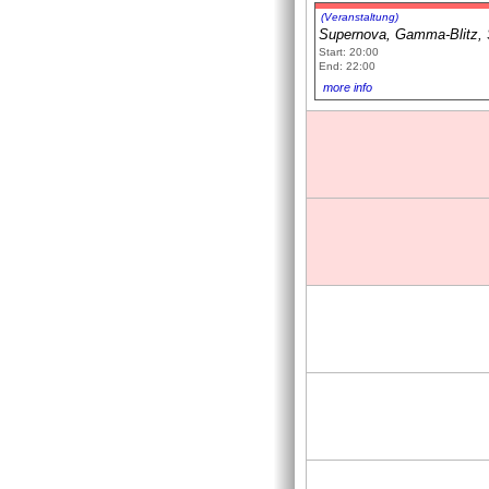
(Veranstaltung)
Supernova, Gamma-Blitz, 
Start: 20:00
End: 22:00
more info