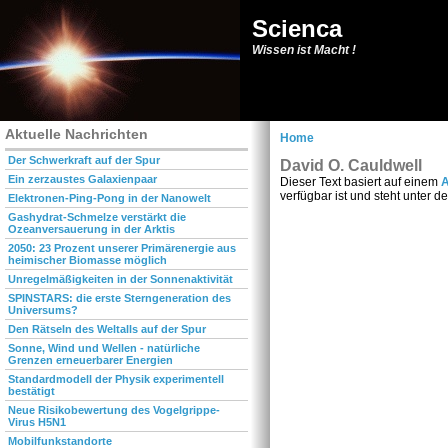
Scienca
Wissen ist Macht !
Aktuelle Nachrichten
Home
Der Schwerkraft auf der Spur
David O. Cauldwell
Ein zerzaustes Galaxienpaar
Dieser Text basiert auf einem
A
verfügbar ist und steht unter d
Elektronen-Ping-Pong in der Nanowelt
Gashydrat-Schmelze verstärkt die
Ozeanversauerung in der Arktis
2050: 23 Prozent unserer Primärenergie aus
heimischer Biomasse möglich
Unregelmäßigkeiten in der Sonnenaktivität
SPINSTARS: die erste Sterngeneration des
Universums?
Den Rätseln des Weltalls auf der Spur
Sonne, Wind und Wellen - natürliche
Grenzen erneuerbarer Energien
Standardmodell der Physik experimentell
bestätigt
Neue Risikobewertung des Vogelgrippe-
Virus H5N1
Mobilfunkstandorte