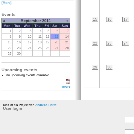
[More]
Events
15
16
17
«
September 2014
»
Mon
Tue
Wed
Thu
Fri
Sat
Sun
1
2
3
4
5
6
7
8
9
10
11
12
13
14
15
16
17
18
19
20
21
22
23
24
22
23
24
25
26
27
28
29
30
29
30
Upcoming events
no upcoming events available
more
Dies ist ein Projekt von
Andreas Herdt
User login