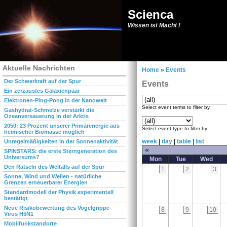
Scienca
Wissen ist Macht !
Aktuelle Nachrichten
Home
»
Events
Der Schwerkraft auf der Spur
Events
Ein zerzaustes Galaxienpaar
Elektronen-Ping-Pong in der Nanowelt
Select event terms to filter by
Gashydrat-Schmelze verstärkt die
Ozeanversauerung in der Arktis
2050: 23 Prozent unserer Primärenergie aus
Select event type to filter by
heimischer Biomasse möglich
week
|
day
|
table
|
list
Unregelmäßigkeiten in der Sonnenaktivität
«
SPINSTARS: die erste Sterngeneration des
Universums?
Mon
Tue
Wed
Den Rätseln des Weltalls auf der Spur
1
2
3
Sonne, Wind und Wellen - natürliche
Grenzen erneuerbarer Energien
Standardmodell der Physik experimentell
bestätigt
Neue Risikobewertung des Vogelgrippe-
8
9
10
Virus H5N1
Mobilfunkstandorte