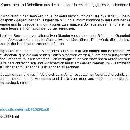
Kommunen und Betreibern aus der aktuellen Untersuchung gibt es verschiedene U
er Mobilfunk in der Bevölkerung, auch verursacht durch den UMTS-Ausbau . Eine b
nspolitik gegenüber den Bürgern sein. Für die Informationspolitik der Betreiber 
enaue und fallbezogene Informationen zu ergänzen. So ließe sich eine höhere Tr
eine bessere Information der Bürger erreichen.
 bei der Bewertung von alternativen Standortvorschlägen der Städte und Gemeinde
g der Akzeptanz kommunaler Alternativvorschläge führen. Dies würde die technisch
keitssicht der Kommunen zusammenführen.
rfügbarkeit von geeigneten Standorten aus Sicht von Kommunen und Betreibern. Zw
g Standorte gibt, die von beiden Seiten akzeptiert werden. Allerdings verringert si
che Standorte müssen städtebaulich verträglich und von Anwohnern akzeptiert sein,
treibersicht technisch und wirtschaftlich realisiert werden können. Im Zusamme
ist, ist daher mit Knappheitssituationen zu rechnen.
gutachtens sind, dass im Vergleich zum Vorjahresgutachten Verbraucherschutz und 
chungsförderung und Monitoring sind die Netzbetreiber auch 2005 den aus der Sel
mfang nachgekommen.
/edoc.difu.de/orlis/DF10292.pdf
/de/392.html