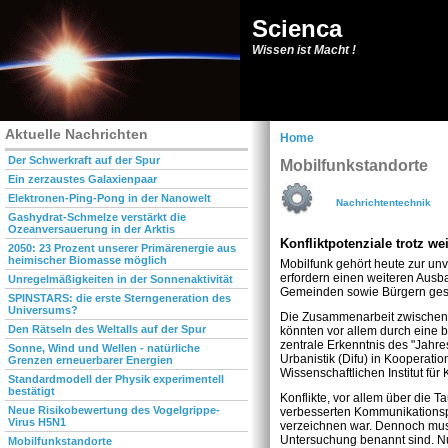
Scienca
Wissen ist Macht !
Aktuelle Nachrichten
Home
Der Schwerkraft auf der Spur
Mobilfunkstandorte
Ein zerzaustes Galaxienpaar
Elektronen-Ping-Pong in der Nanowelt
Nachrichtentechnik
Gashydrat-Schmelze verstärkt die
Ozeanversauerung in der Arktis
Konfliktpotenziale trotz w
2050: 23 Prozent unserer Primärenergie aus
heimischer Biomasse möglich
Mobilfunk gehört heute zur un
erfordern einen weiteren Ausb
Unregelmäßigkeiten in der Sonnenaktivität
Gemeinden sowie Bürgern ge
SPINSTARS: die erste Sterngeneration des
Universums?
Die Zusammenarbeit zwischen 
Den Rätseln des Weltalls auf der Spur
könnten vor allem durch eine
zentrale Erkenntnis des "Jahre
Sonne, Wind und Wellen - natürliche
Urbanistik (Difu) in Kooperati
Grenzen erneuerbarer Energien
Wissenschaftlichen Institut für
Standardmodell der Physik experimentell
bestätigt
Konflikte, vor allem über die T
Neue Risikobewertung des Vogelgrippe-
verbesserten Kommunikationspr
Virus H5N1
verzeichnen war. Dennoch muss 
Untersuchung benannt sind. Nu
Mobilfunkstandorte