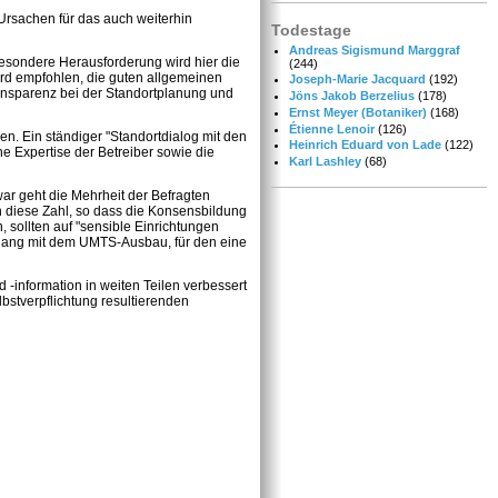
rsachen für das auch weiterhin
Todestage
Andreas Sigismund Marggraf
esondere Herausforderung wird hier die
(244)
wird empfohlen, die guten allgemeinen
Joseph-Marie Jacquard
(192)
ansparenz bei der Standortplanung und
Jöns Jakob Berzelius
(178)
Ernst Meyer (Botaniker)
(168)
Étienne Lenoir
(126)
n. Ein ständiger "Standortdialog mit den
Heinrich Eduard von Lade
(122)
e Expertise der Betreiber sowie die
Karl Lashley
(68)
ar geht die Mehrheit der Befragten
ch diese Zahl, so dass die Konsensbildung
 sollten auf "sensible Einrichtungen
nhang mit dem UMTS-Ausbau, für den eine
-information in weiten Teilen verbessert
bstverpflichtung resultierenden