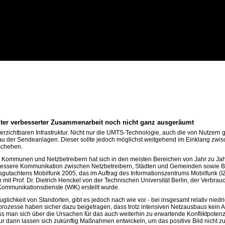
eiter verbesserter Zusammenarbeit noch nicht ganz ausgeräumt
verzichtbaren Infrastruktur. Nicht nur die UMTS-Technologie, auch die von Nutze
au der Sendeanlagen. Dieser sollte jedoch möglichst weitgehend im Einklang zwis
schehen.
Kommunen und Netzbetreibern hat sich in den meisten Bereichen von Jahr zu Jahr
 bessere Kommunikation zwischen Netzbetreibern, Städten und Gemeinden sowie B
sgutachtens Mobilfunk 2005, das im Auftrag des Informationszentrums Mobilfunk (IZ
on mit Prof. Dr. Dietrich Henckel von der Technischen Universität Berlin, der Verb
 Kommunikationsdienste (WIK) erstellt wurde.
auglichkeit von Standorten, gibt es jedoch nach wie vor - bei insgesamt relativ ni
ozesse haben sicher dazu beigetragen, dass trotz intensiven Netzausbaus kein Ans
man sich über die Ursachen für das auch weiterhin zu erwartende Konfliktpotenzia
r dann lassen sich zukünftig Maßnahmen entwickeln, um das positive Bild nicht z