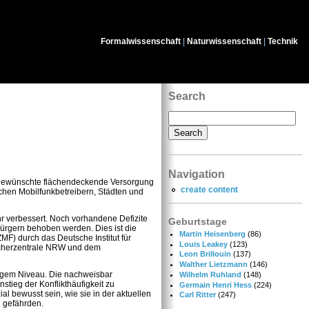
Formalwissenschaft
|
Naturwissenschaft
|
Technik
Search
Navigation
rn gewünschte flächendeckende Versorgung
create content
chen Mobilfunkbetreibern, Städten und
 verbessert. Noch vorhandene Defizite
Geburtstage
ürgern behoben werden. Dies ist die
Martin Heisenberg
(86)
MF) durch das Deutsche Institut für
Louis Leakey
(123)
raucherzentrale NRW und dem
Leon Brillouin
(137)
Walther Lietzmann
(146)
edrigem Niveau. Die nachweisbar
Wilhelm Ruhland
(148)
tieg der Konflikthäufigkeit zu
Germain Henri Hess
(224)
l bewusst sein, wie sie in der aktuellen
Carl Ritter
(247)
u gefährden.