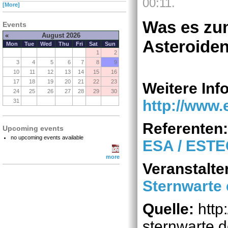
00:11.
[More]
Was es zu
Events
«
August 2026
Asteroiden
Mon
Tue
Wed
Thu
Fri
Sat
Sun
1
2
3
4
5
6
7
8
9
10
11
12
13
14
15
16
17
18
19
20
21
22
23
Weitere Inf
24
25
26
27
28
29
30
http://www.
31
Referenten
Upcoming events
no upcoming events available
ESA / EST
more
Veranstalte
Sternwarte 
Quelle:
http
sternwarte.d