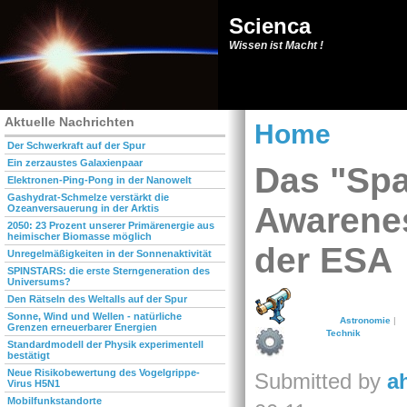
Scienca
Wissen ist Macht !
Aktuelle Nachrichten
Home
Der Schwerkraft auf der Spur
Ein zerzaustes Galaxienpaar
Das "Spa
Elektronen-Ping-Pong in der Nanowelt
Gashydrat-Schmelze verstärkt die
Awarene
Ozeanversauerung in der Arktis
2050: 23 Prozent unserer Primärenergie aus
heimischer Biomasse möglich
der ESA
Unregelmäßigkeiten in der Sonnenaktivität
SPINSTARS: die erste Sterngeneration des
Universums?
Den Rätseln des Weltalls auf der Spur
Sonne, Wind und Wellen - natürliche
Astronomie
|
Grenzen erneuerbarer Energien
Technik
Standardmodell der Physik experimentell
bestätigt
Neue Risikobewertung des Vogelgrippe-
Submitted by
a
Virus H5N1
Mobilfunkstandorte