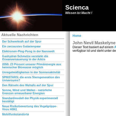
Scienca
Wissen ist Macht !
Aktuelle Nachrichten
Home
Der Schwerkraft auf der Spur
John Nevil Maskelyne
Ein zerzaustes Galaxienpaar
Dieser Text basiert auf einem
A
verfügbar ist und steht unter d
Elektronen-Ping-Pong in der Nanowelt
Gashydrat-Schmelze verstärkt die
Ozeanversauerung in der Arktis
2050: 23 Prozent unserer Primärenergie aus
heimischer Biomasse möglich
Unregelmäßigkeiten in der Sonnenaktivität
SPINSTARS: die erste Sterngeneration des
Universums?
Den Rätseln des Weltalls auf der Spur
Sonne, Wind und Wellen - natürliche
Grenzen erneuerbarer Energien
Standardmodell der Physik experimentell
bestätigt
Neue Risikobewertung des Vogelgrippe-
Virus H5N1
Mobilfunkstandorte