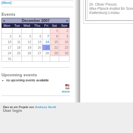
[More]
Dr. Oliver Preuss
Max-Planck-Institut für S
Katlenburg-Lindau
Events
«
December 2007
»
Mon
Tue
Wed
Thu
Fri
Sat
Sun
1
2
3
4
5
6
7
8
9
10
11
12
13
14
15
16
17
18
19
20
21
22
23
24
25
26
27
28
29
30
31
Upcoming events
no upcoming events available
more
Dies ist ein Projekt von
Andreas Herdt
User login