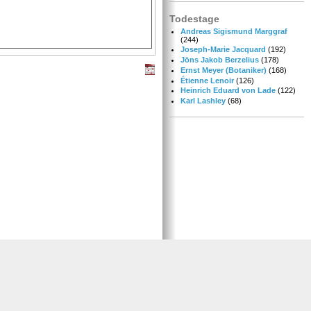
Todestage
Andreas Sigismund Marggraf
(244)
Joseph-Marie Jacquard
(192)
Jöns Jakob Berzelius
(178)
Ernst Meyer (Botaniker)
(168)
Étienne Lenoir
(126)
Heinrich Eduard von Lade
(122)
Karl Lashley
(68)