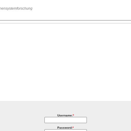
onnensystemforschung
Username:
*
Password:
*