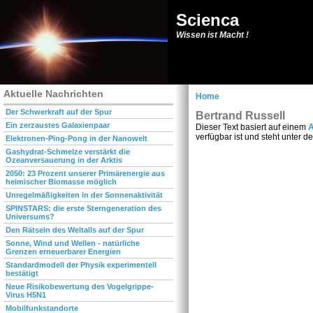
Scienca
Wissen ist Macht !
Aktuelle Nachrichten
Home
Der Schwerkraft auf der Spur
Bertrand Russell
Ein zerzaustes Galaxienpaar
Dieser Text basiert auf einem
A
verfügbar ist und steht unter d
Elektronen-Ping-Pong in der Nanowelt
Gashydrat-Schmelze verstärkt die
Ozeanversauerung in der Arktis
2050: 23 Prozent unserer Primärenergie aus
heimischer Biomasse möglich
Unregelmäßigkeiten in der Sonnenaktivität
SPINSTARS: die erste Sterngeneration des
Universums?
Den Rätseln des Weltalls auf der Spur
Sonne, Wind und Wellen - natürliche
Grenzen erneuerbarer Energien
Standardmodell der Physik experimentell
bestätigt
Neue Risikobewertung des Vogelgrippe-
Virus H5N1
Mobilfunkstandorte